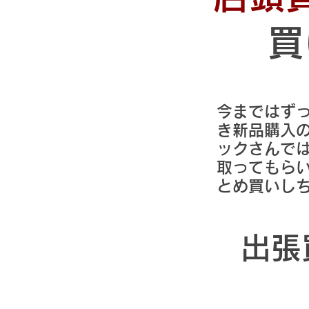
買
今まではず
き新品購入
ックさんで
取ってもら
とめ買いし
出張