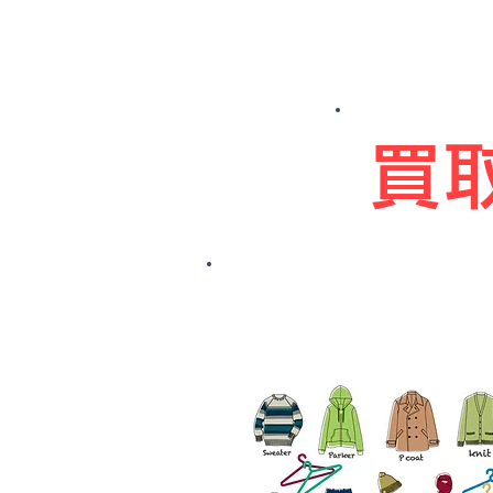
​
買取品目の多さが
圧倒的！古くてもOK!