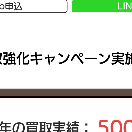
b申込
LI
取強化キャンペーン実
50
年の買取実績：