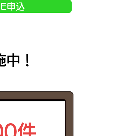
NE申込
施中！
00件