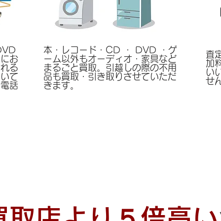
DVD
本・レコード・CD ・ DVD ・ゲ
査
方にお
ーム以外もオーディオ・家具など
加
売れる
まるごと買取。引越しの際の不用
い
ついて
品も買取・引き取りさせていただ
せ
お電話
きます。
買取店より５倍高い