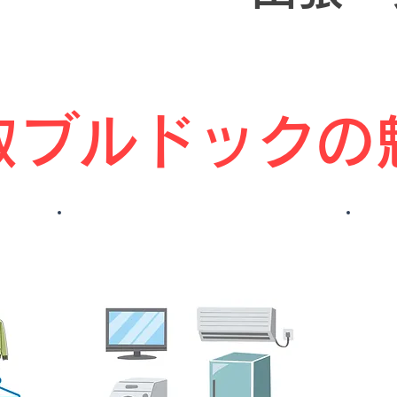
買取ブルドックの
本・レコードCD・DVD･ゲ
査定
!
ーム以外も査定・引取