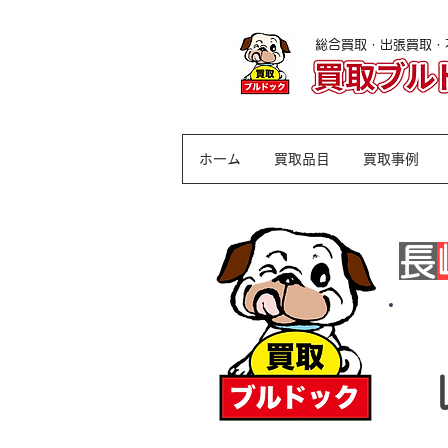
総合買取・出張買取・
​長崎
出張
の
ホーム
買取品目
買取事例
​