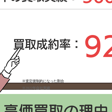
9
買取成約率：
​※査定後制約になった割合
​※2022年自社実績
高価買取の理由