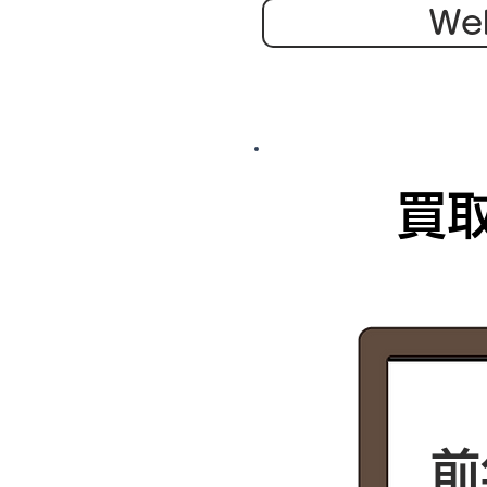
We
買
前