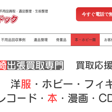
不用品買取・遺品整理・生前整理
今すぐ電話で
買取ブルドック
不用品回収事例
遺品整理
骨董品
本・ホビー類
お客
長崎
出張買取専門​
​買取応
​
洋服
・ホビー・フィ
​レコード・
本
・漫画・C